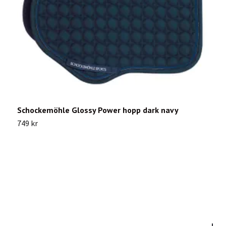
Schockemöhle Glossy Power hopp dark navy
P
749 kr
7