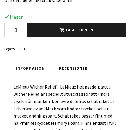
Den övre delen av schabraket är til
I lager
LÄGG I KORGEN
Lagersaldo:
1
INFORMATION
RECENSIONER
LeMieux Wither Relief . LeMieux hoppsadelplatta
Wither Relief är speciellt utvecklad för att lindra
tryck från manken. Den övre delen av schabraket är
tillverkad av kol Mexh som lindrar trycket och är
mycket andningsbart. Schabraket passar fint med
halvminneskyddet Memory Foam. Finns endast i full