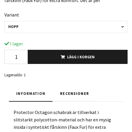
fårskinn (Faux Fur) för extra komfort. Det är per
Variant
HOPP
I lager
LÄGG I KORGEN
Lagersaldo:
1
INFORMATION
RECENSIONER
Protector Octagon schabrak är tillverkat i
slitstarkt polycotton-material och har en mysig
insida i syntetiskt fårskinn (Faux Fur) för extra