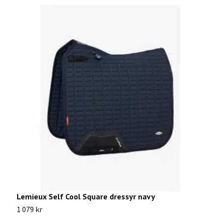
Lemieux Self Cool Square dressyr navy
E
1 079 kr
1