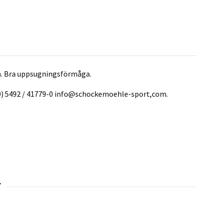
m. Bra uppsugningsförmåga.
0) 5492 / 41779-0 info@schockemoehle-sport,com.