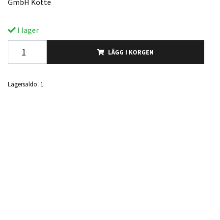
GmbH Kötte
I lager
LÄGG I KORGEN
Lagersaldo:
1