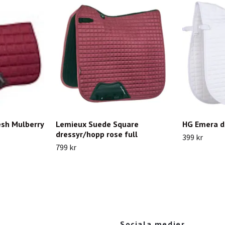
sh Mulberry
Lemieux Suede Square
HG Emera dr
dressyr/hopp rose full
399 kr
799 kr
Sociala medier