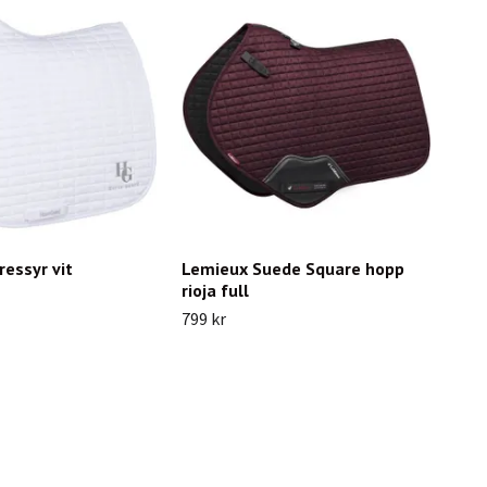
essyr vit
Lemieux Suede Square hopp
rioja full
799 kr