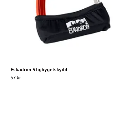
Eskadron Stigbygelskydd
A
57 kr
1