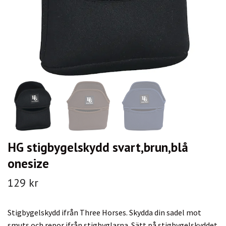
HG stigbygelskydd svart,brun,blå
onesize
129 kr
Stigbygelskydd ifrån Three Horses. Skydda din sadel mot
smuts och repor ifrån stigbyglarna. Sätt på stigbygelskyddet