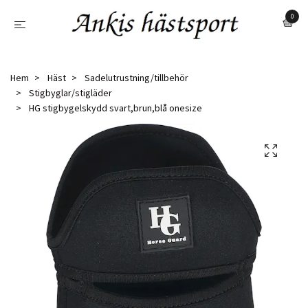
0
Hem
Häst
Sadelutrustning/tillbehör
Stigbyglar/stigläder
HG stigbygelskydd svart,brun,blå onesize