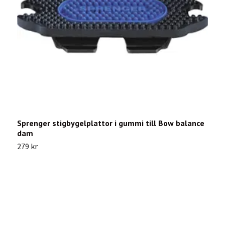
Sprenger stigbygelplattor i gummi till Bow balance
H
dam
6
279 kr