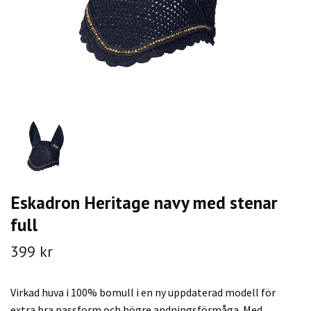
Eskadron Heritage navy med stenar
full
399 kr
Virkad huva i 100% bomull i en ny uppdaterad modell för
extra bra passform och högre andningsförmåga. Med