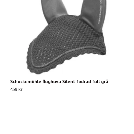
Schockemöhle flughuva Silent fodrad full grå
S
459 kr
3