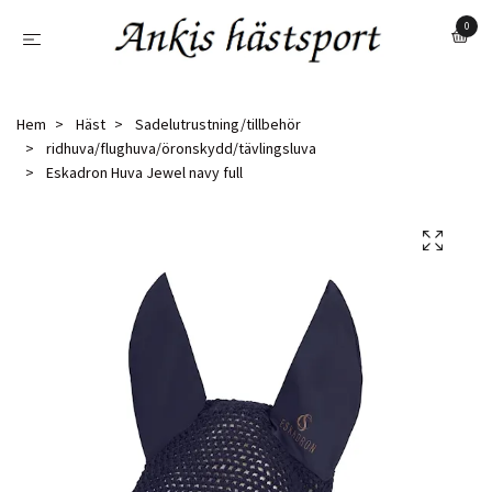
0
Hem
Häst
Sadelutrustning/tillbehör
ridhuva/flughuva/öronskydd/tävlingsluva
Eskadron Huva Jewel navy full