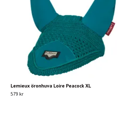
Lemieux öronhuva Loire Peacock XL
L
579 kr
3