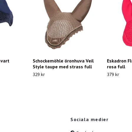
svart
Schockemöhle öronhuva Veil
Eskadron F
Style taupe med strass full
rosa full
329 kr
379 kr
Sociala medier