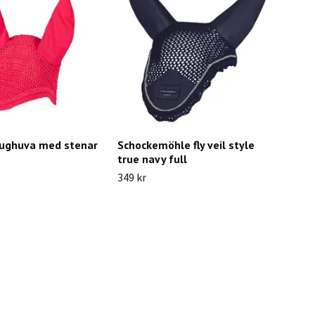
lughuva med stenar
Schockemöhle fly veil style
true navy full
349 kr