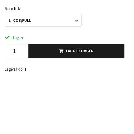
Storlek
L=COB/FULL
I lager
LÄGG I KORGEN
Lagersaldo:
1