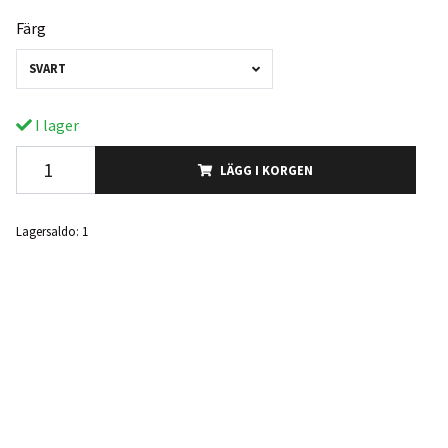
Färg
SVART
I lager
LÄGG I KORGEN
Lagersaldo:
1