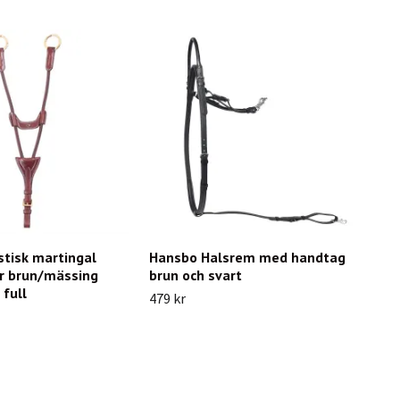
stisk martingal
Hansbo Halsrem med handtag
r brun/mässing
brun och svart
 full
479 kr