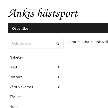
Köpvillkor
Hem
Häst
Träns/ti
Nyheter
Häst
Ryttare
Vård & skötsel
Täcken
Hund