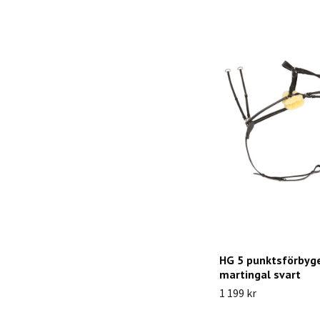
HG 5 punktsförbyg
martingal svart
1 199 kr