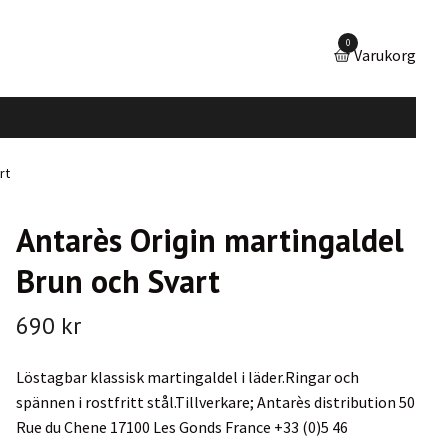
0
Varukorg
rt
Antarès Origin martingaldel
Brun och Svart
690 kr
Löstagbar klassisk martingaldel i läder.Ringar och
spännen i rostfritt stål.Tillverkare; Antarès distribution 50
Rue du Chene 17100 Les Gonds France +33 (0)5 46