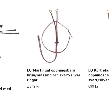
EQ Martingal öppningsbara
EQ Kort ela
brun/mässing och svart/silver
öppningsba
ringar.
svart/silver
1 349 kr
699 kr
el med