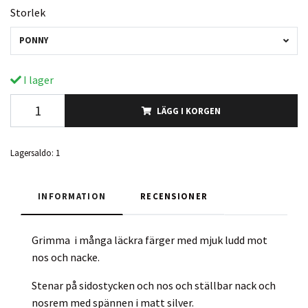
Storlek
PONNY
I lager
LÄGG I KORGEN
Lagersaldo:
1
INFORMATION
RECENSIONER
Grimma i många läckra färger med mjuk ludd mot
nos och nacke.
Stenar på sidostycken och nos och ställbar nack och
nosrem med spännen i matt silver.