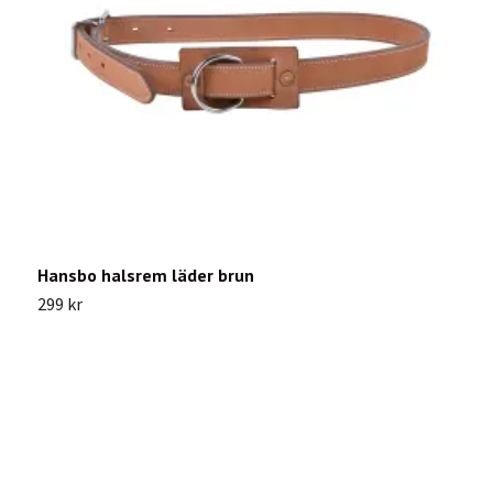
Hansbo halsrem läder brun
H
299 kr
2