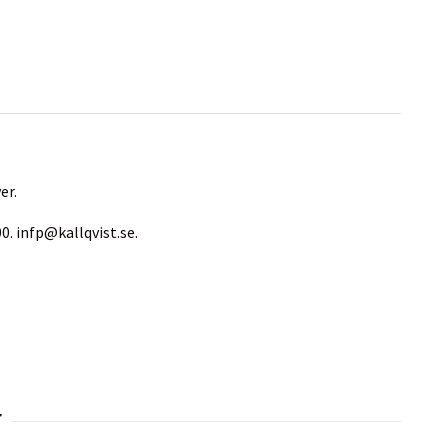
er.
00.
infp@kallqvist.se
.