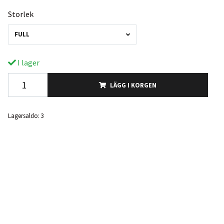
Storlek
FULL
I lager
LÄGG I KORGEN
Lagersaldo:
3