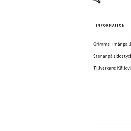
INFORMATION
Grimma i många lä
Stenar på sidostyc
Tillverkare: Källq