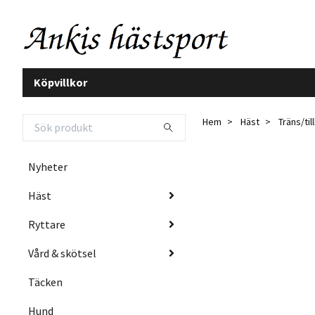
Köpvillkor
Hem
Häst
Träns/ti
Nyheter
Häst
Ryttare
Vård & skötsel
Täcken
Hund