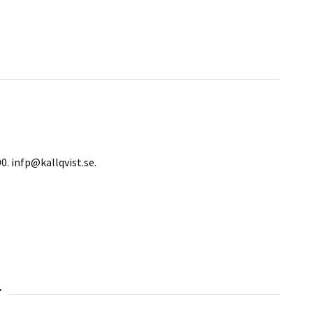
00.
infp@kallqvist.se
.