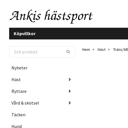
Köpvillkor
Hem
Häst
Träns/ti
Nyheter
Häst
Ryttare
Vård & skötsel
Täcken
Hund