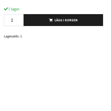
I lager
LÄGG I KORGEN
Lagersaldo:
1