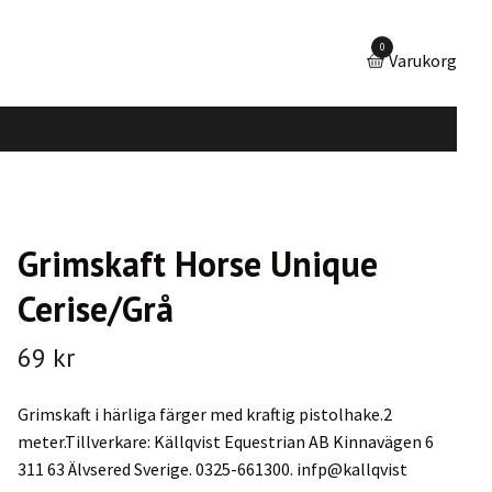
0
Varukorg
Grimskaft Horse Unique
Cerise/Grå
69 kr
Grimskaft i härliga färger med kraftig pistolhake.2
meter.Tillverkare: Källqvist Equestrian AB Kinnavägen 6
311 63 Älvsered Sverige. 0325-661300. infp@kallqvist