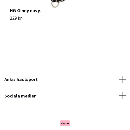
HG Ginny navy.
E
229 kr
4
Ankis hästsport
Sociala medier