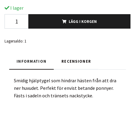
I lager
LÄGG I KORGEN
Lagersaldo:
1
INFORMATION
RECENSIONER
Smidig hjälptygel som hindrar hästen från att dra
ner huvudet. Perfekt för envist betande ponnyer.
Fästs i sadeln och tränsets nackstycke.