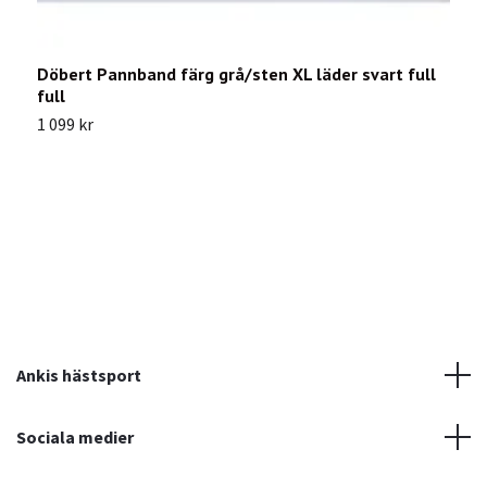
Döbert Pannband färg grå/sten XL läder svart full
D
full
f
1 099 kr
1
Ankis hästsport
Sociala medier