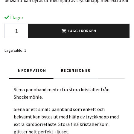
bekvämt kan bytas ut med hjälp av tryckknapp med extra kar
I lager
LÄGG I KORGEN
Lagersaldo:
1
INFORMATION
RECENSIONER
Siena pannband med extra stora kristaller från
Shockemöhle.
Siena är ett smalt pannband som enkelt och
bekvämt kan bytas ut med hjälp av tryckknapp med
extra kardborrefäste. Stora fina kristaller som
glitter helt perfekt i ljuset.