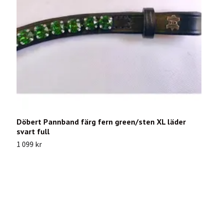
Döbert Pannband färg fern green/sten XL läder
D
svart full
l
1 099 kr
1