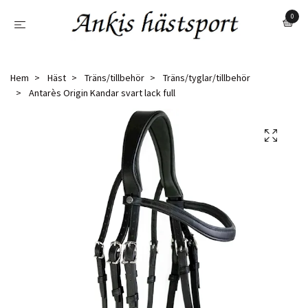
0
Hem
Häst
Träns/tillbehör
Träns/tyglar/tillbehör
Antarès Origin Kandar svart lack full