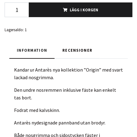
LÄGG I KORGEN
Lagersaldo:
1
INFORMATION
RECENSIONER
Kandar ur Antarès nya kollektion ”Origin” med svart
lackad nosgrimma.
Den undre nosremmen inklusive fäste kan enkelt
tas bort.
Fodrat med kalvskinn.
Antarès nydesignade pannband utan brodyr.
Både nosgrimma och sidostycken fäster i