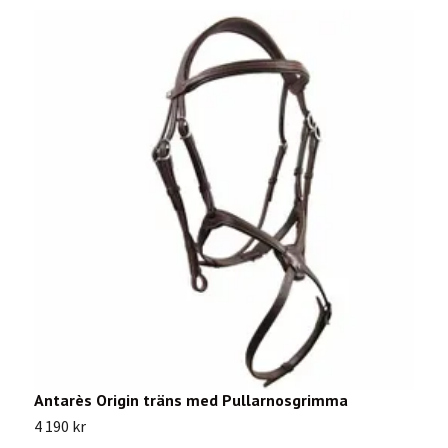
Antarès Origin träns med Pullarnosgrimma
A
4 190 kr
5