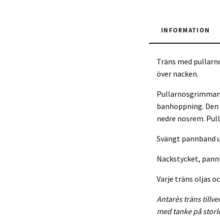
INFORMATION
Träns med pullarno
över nacken.
Pullarnosgrimman 
banhoppning. Den
nedre nosrem. Pull
Svängt pannband u
Nackstycket, pann
Varje träns oljas o
Antarès träns tillve
med tanke på storle