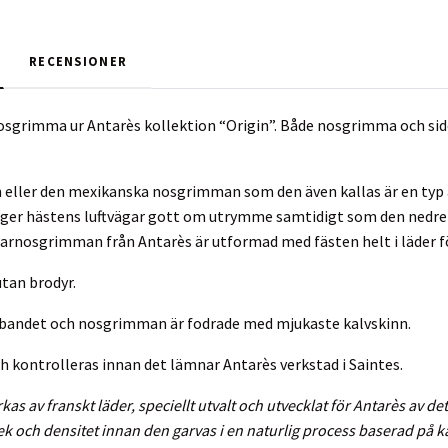
RECENSIONER
sgrimma ur Antarès kollektion “Origin”. Både nosgrimma och sido
eller den mexikanska nosgrimman som den även kallas är en typ 
 ger hästens luftvägar gott om utrymme samtidigt som den ne
arnosgrimman från Antarès är utformad med fästen helt i läder för
tan brodyr.
bandet och nosgrimman är fodrade med mjukaste kalvskinn.
ch kontrolleras innan det lämnar Antarès verkstad i Saintes.
rkas av franskt läder, speciellt utvalt och utvecklat för Antarès av 
k och densitet innan den garvas i en naturlig process baserad på ka