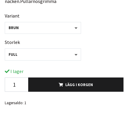
nacken.Pullarnosgrimma
Variant
BRUN
Storlek
FULL
I lager
LÄGG I KORGEN
Lagersaldo:
1