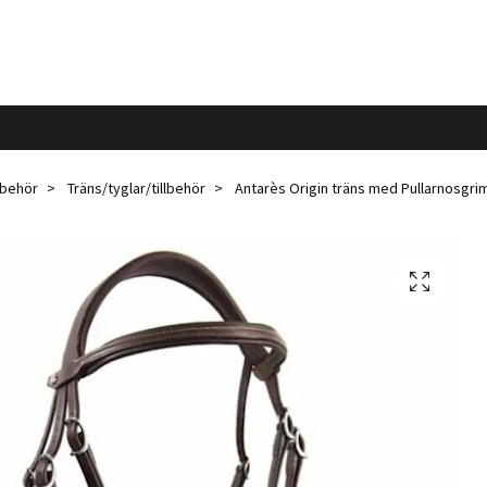
llbehör
Träns/tyglar/tillbehör
Antarès Origin träns med Pullarnosgr