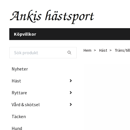
Köpvillkor
Hem
Häst
Träns/ti
Nyheter
Häst
Ryttare
Vård & skötsel
Täcken
Hund