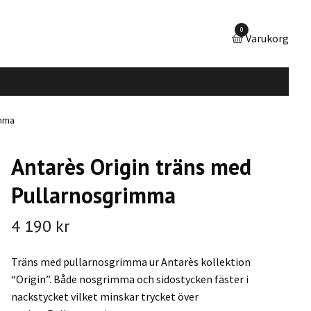
0
Varukorg
imma
Antarès Origin träns med
Pullarnosgrimma
4 190 kr
Träns med pullarnosgrimma ur Antarès kollektion
“Origin”. Både nosgrimma och sidostycken fäster i
nackstycket vilket minskar trycket över