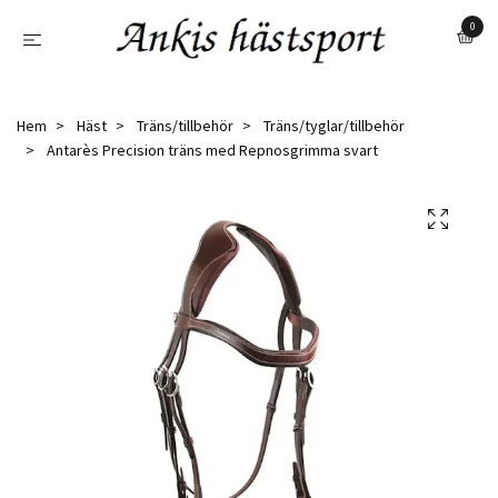
0
Hem
Häst
Träns/tillbehör
Träns/tyglar/tillbehör
Antarès Precision träns med Repnosgrimma svart