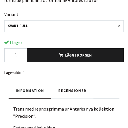
formade pannband.Utformat av Antarès Lab för
Variant
SVART FULL
I lager
LÄGG I KORGEN
Lagersaldo:
1
INFORMATION
RECENSIONER
Träns med repnosgrimma ur Antarès nya kollektion
”Precision”.
Fodrat med kalvskinn.