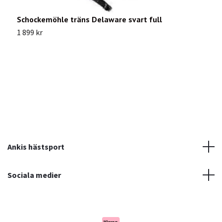
Schockemöhle träns Delaware svart full
A
A
1 899 kr
4
Ankis hästsport
Sociala medier