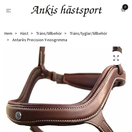
0
Hem
Häst
Träns/tillbehör
Träns/tyglar/tillbehör
Antarès Precision Y-nosgrimma