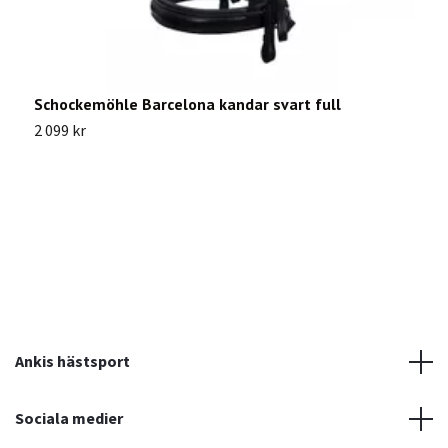
Schockemöhle Barcelona kandar svart full
A
2 099 kr
1
Ankis hästsport
Sociala medier