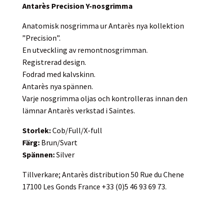
Antarès Precision Y-nosgrimma
Anatomisk nosgrimma ur Antarès nya kollektion
”Precision”.
En utveckling av remontnosgrimman.
Registrerad design.
Fodrad med kalvskinn.
Antarès nya spännen.
Varje nosgrimma oljas och kontrolleras innan den
lämnar Antarès verkstad i Saintes.
Storlek:
Cob/Full/X-full
Färg:
Brun/Svart
Spännen:
Silver
Tillverkare; Antarès distribution 50 Rue du Chene
17100 Les Gonds France +33 (0)5 46 93 69 73.