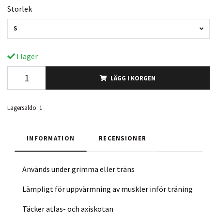
Storlek
S
I lager
LÄGG I KORGEN
Lagersaldo:
1
INFORMATION
RECENSIONER
Används under grimma eller träns
Lämpligt för uppvärmning av muskler inför träning
Täcker atlas- och axiskotan