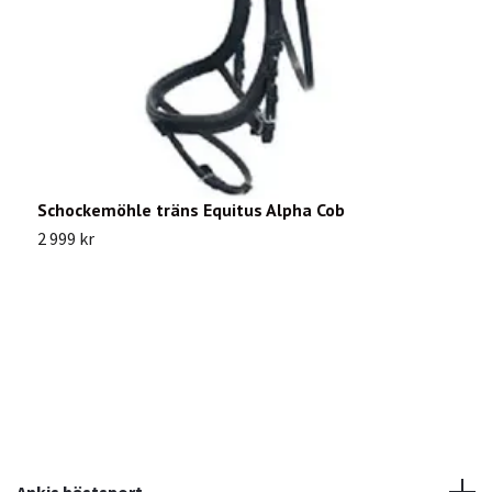
Schockemöhle träns Equitus Alpha Cob
S
2 999 kr
3
Ankis hästsport