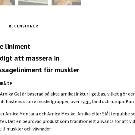
RECENSIONER
e liniment
digt att massera in
sageliniment för muskler
MRÅDE
rnika Gel är baserad på äkta arnikatinktur i gelbas, vilket gör de
ll hästens större muskelgrupper, över rygg, länd och rumpa. Kan m
er Arnica Montana och Arnica Mexiko. Arnika eller Slåttergubbe som
r. Det en beprövad produkt som traditionellt använts för att vid
ll muskler och vävnader.