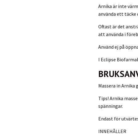
Arnika är inte vär
använda ett täcke 
Oftast är det anst
att använda i före
Använd ej på öppna 
I Eclipse Biofarma
BRUKSAN
Massera in Arnika 
Tips! Arnika masse
spänningar.
Endast för utvärte
INNEHÅLLER