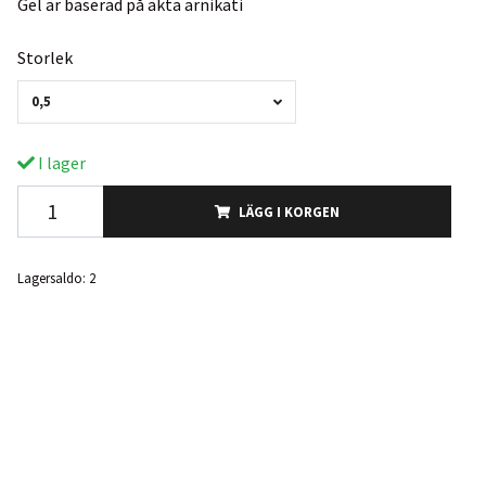
Gel är baserad på äkta arnikati
Storlek
0,5
I lager
LÄGG I KORGEN
Lagersaldo:
2