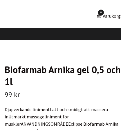
0
Varukorg
Biofarmab Arnika gel 0,5 och
1l
99 kr
Djupverkande linimentLätt och smidigt att massera
inUtmärkt massageliniment för
musklerANVÄNDNINGSOMRÅDEEclipse Biofarmab Arnika