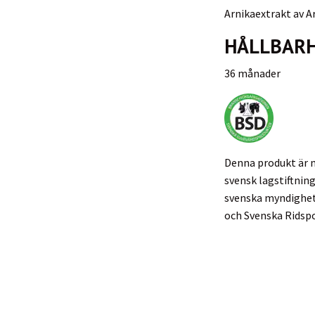
Arnikaextrakt av A
HÅLLBAR
36 månader
Denna produkt är 
svensk lagstiftnin
svenska myndighete
och Svenska Ridspo