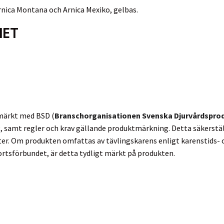
rnica Montana och Arnica Mexiko, gelbas.
HET
märkt med BSD (
Branschorganisationen Svenska Djurvårdspro
g, samt regler och krav gällande produktmärkning. Detta säkerstäl
r. Om produkten omfattas av tävlingskarens enligt karenstids- o
rtsförbundet, är detta tydligt märkt på produkten.