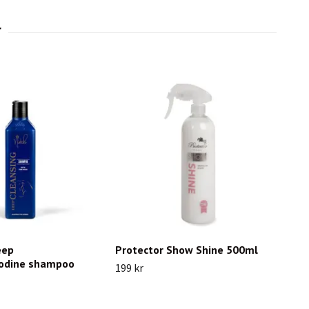
eep
Protector Show Shine 500ml
Iodine shampoo
199 kr