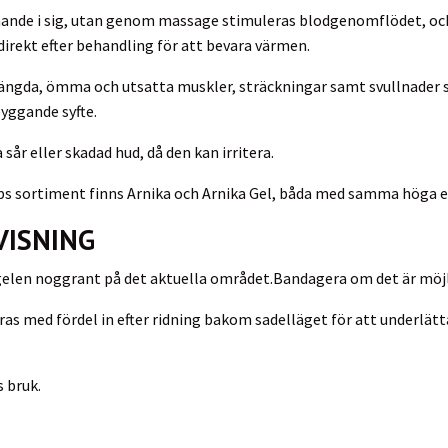
mande i sig, utan genom massage stimuleras blodgenomflödet, och 
direkt efter behandling för att bevara värmen.
rängda, ömma och utsatta muskler, sträckningar samt svullnader 
byggande syfte.
sår eller skadad hud, då den kan irritera.
bs sortiment finns Arnika och Arnika Gel, båda med samma höga 
VISNING
gelen noggrant på det aktuella området.Bandagera om det är möjl
ras med fördel in efter ridning bakom sadelläget för att underlä
s bruk.