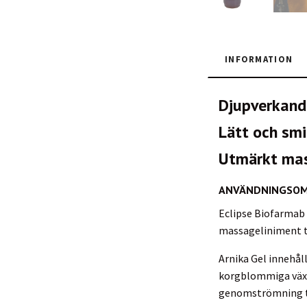
INFORMATION
Djupverkand
Lätt och smi
Utmärkt mas
ANVÄNDNINGSO
Eclipse Biofarmab A
massageliniment ti
Arnika Gel innehåll
korgblommiga växte
genomströmning ti