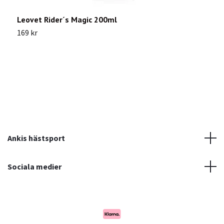
Leovet Rider´s Magic 200ml
G
169 kr
1
Ankis hästsport
Sociala medier