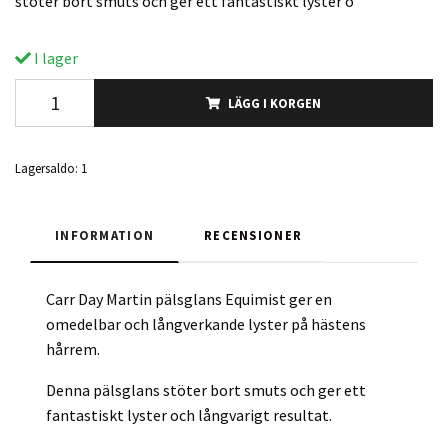
stöter bort smuts och ger ett fantastiskt lyster o
I lager
LÄGG I KORGEN
Lagersaldo:
1
INFORMATION
RECENSIONER
Carr Day Martin pälsglans Equimist ger en
omedelbar och långverkande lyster på hästens
hårrem.
Denna pälsglans stöter bort smuts och ger ett
fantastiskt lyster och långvarigt resultat.