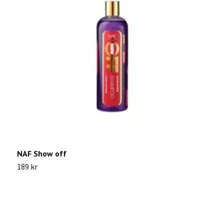
NAF Show off
N
189 kr
2