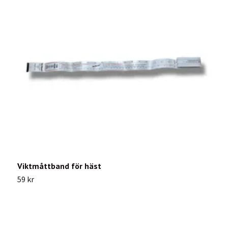
Viktmåttband för häst
K
59 kr
1