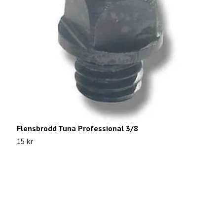
Flensbrodd Tuna Professional 3/8
N
15 kr
1