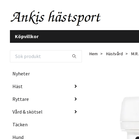
Köpvillkor
Hem
Hästvård
M.R.
Nyheter
Häst
Ryttare
Vård & skötsel
Täcken
Hund