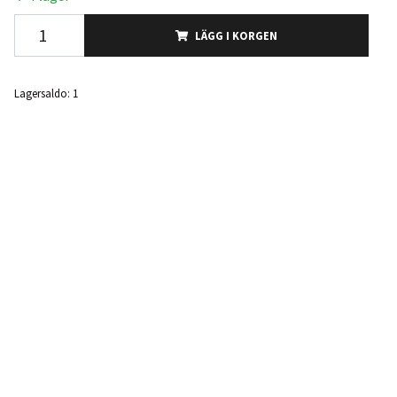
LÄGG I KORGEN
Lagersaldo:
1