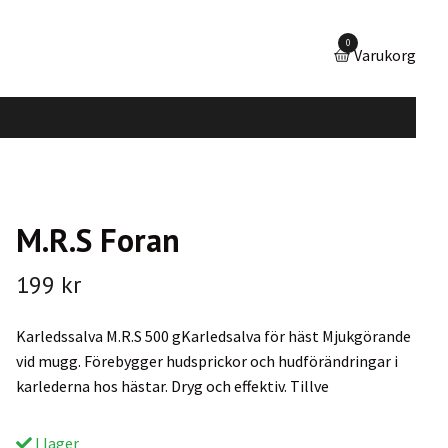
0
Varukorg
M.R.S Foran
199 kr
Karledssalva M.R.S 500 gKarledsalva för häst Mjukgörande
vid mugg. Förebygger hudsprickor och hudförändringar i
karlederna hos hästar. Dryg och effektiv. Tillve
I lager