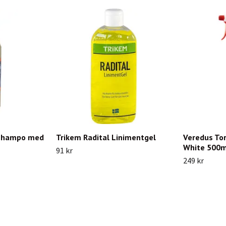
shampo med
Trikem Radital Linimentgel
Veredus To
White 500m
91 kr
249 kr