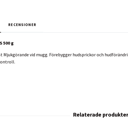
RECENSIONER
S 500 g
st Mjukgörande vid mugg. Förebygger hudsprickor och hudförändringa
ontroll.