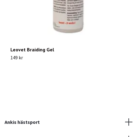
Leovet Braiding Gel
R
149 kr
4
Ankis hästsport