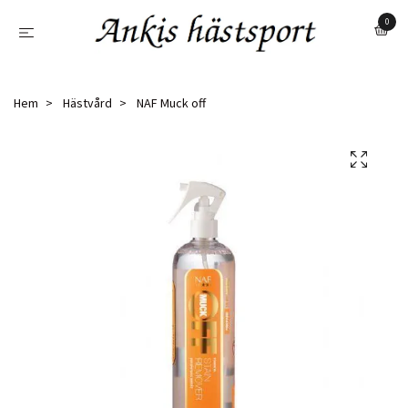
0
Hem
Hästvård
NAF Muck off