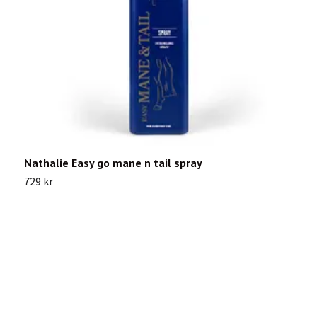
Nathalie Easy go mane n tail spray
C
729 kr
1