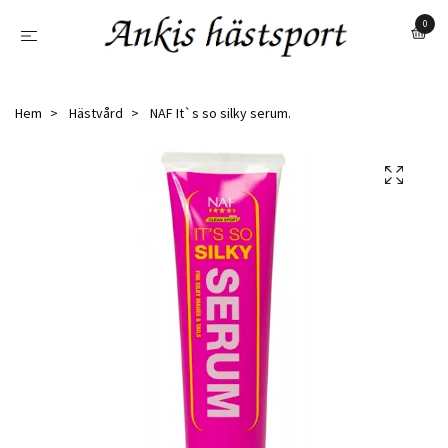
0
Hem
Hästvård
NAF It`s so silky serum.