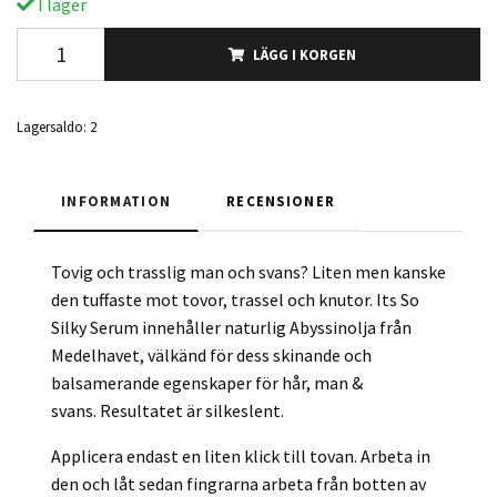
I lager
LÄGG I KORGEN
Lagersaldo:
2
INFORMATION
RECENSIONER
Tovig och trasslig man och svans? Liten men kanske
den tuffaste mot tovor, trassel och knutor. Its So
Silky Serum innehåller naturlig Abyssinolja från
Medelhavet, välkänd för dess skinande och
balsamerande egenskaper för hår, man &
svans. Resultatet är silkeslent.
Applicera endast en liten klick till tovan. Arbeta in
den och låt sedan fingrarna arbeta från botten av