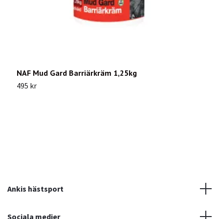
NAF Mud Gard Barriärkräm 1,25kg
P
495 kr
Sl
Ankis hästsport
Sociala medier