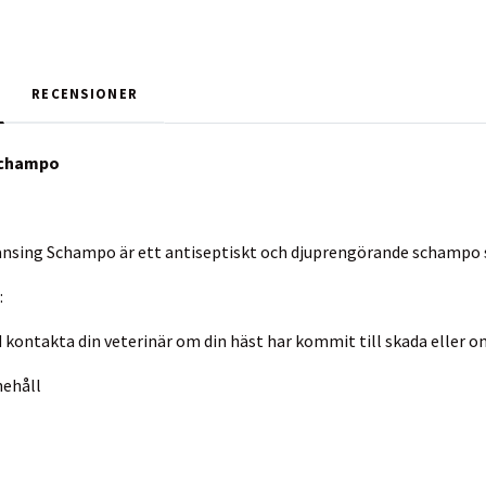
RECENSIONER
Schampo
nsing Schampo är ett antiseptiskt och djuprengörande schampo spec
:
 kontakta din veterinär om din häst har kommit till skada eller om 
nehåll