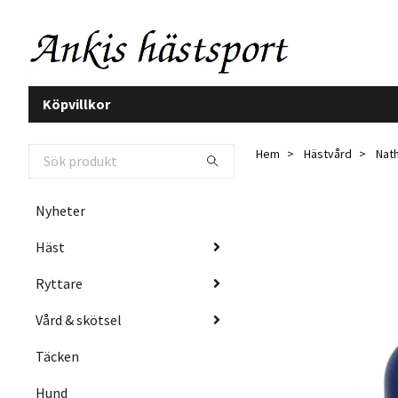
Köpvillkor
Hem
Hästvård
Nath
Nyheter
Häst
Ryttare
Vård & skötsel
Täcken
Hund