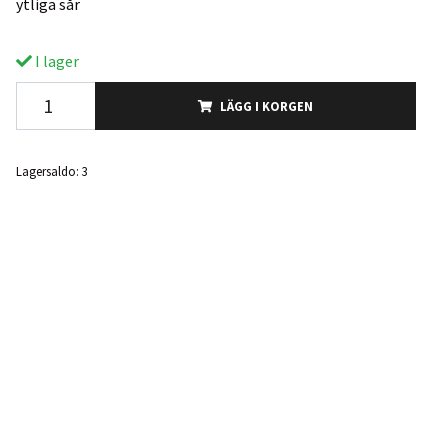
ytliga sår
I lager
LÄGG I KORGEN
Lagersaldo:
3