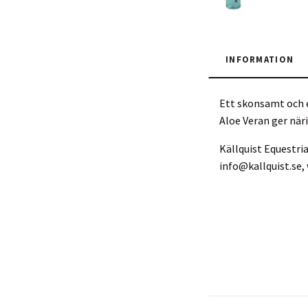
INFORMATION
Ett skonsamt och e
Aloe Veran ger näri
Källquist Equestri
info@kallquist.se
,