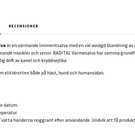
RECENSIONER
lva
är en värmande linimentsalva med en väl avvägd blandning av 
ande muskler och senor. RADITAL Värmesalva har samma grundfo
ig doft av kanel och kryddnejlika.
om elitidrotten både på häst, hund och humansidan.
re datum.
mperatur.
 Tvätta händerna noggrant efter användande. Undvik att få produkte