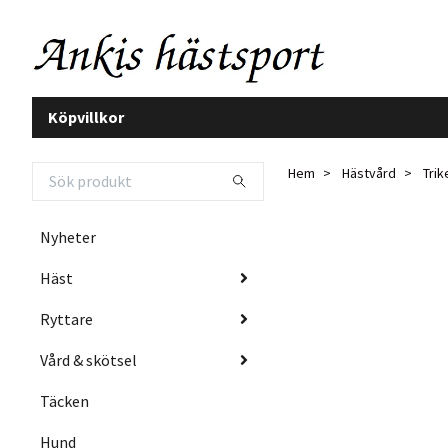
Köpvillkor
Hem
Hästvård
Trik
Nyheter
Häst
Ryttare
Vård & skötsel
Täcken
Hund