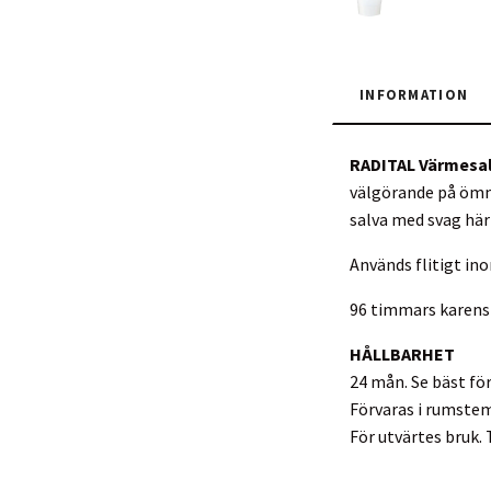
INFORMATION
RADITAL Värmesa
välgörande på ömm
salva med svag härl
Används flitigt in
96 timmars karens
HÅLLBARHET
24 mån. Se bäst fö
Förvaras i rumste
För utvärtes bruk.