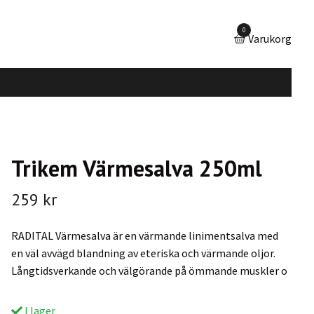
0
Varukorg
Trikem Värmesalva 250ml
259 kr
RADITAL Värmesalva är en värmande linimentsalva med
en väl avvägd blandning av eteriska och värmande oljor.
Långtidsverkande och välgörande på ömmande muskler o
I lager