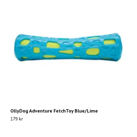
OllyDog Adventure FetchToy Blue/Lime
K
179 kr
1