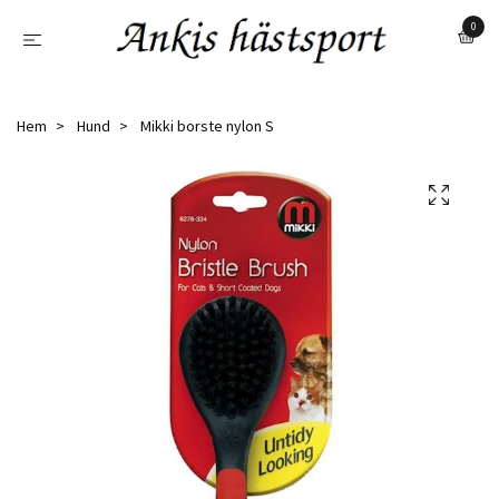
0
Hem
Hund
Mikki borste nylon S