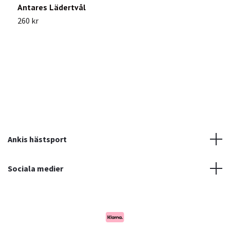
Antares Lädertvål
C
B
260 kr
1
Ankis hästsport
Sociala medier