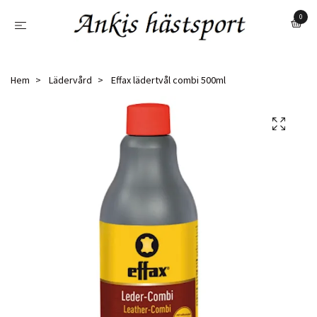
0
Hem
Lädervård
Effax lädertvål combi 500ml