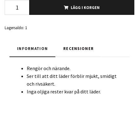
LÄGG I KORGEN
Lagersaldo:
1
INFORMATION
RECENSIONER
Rengör och närande.
Ser till att ditt läder förblir mjukt, smidigt
och rivsäkert.
Inga oljiga rester kvar på ditt läder.