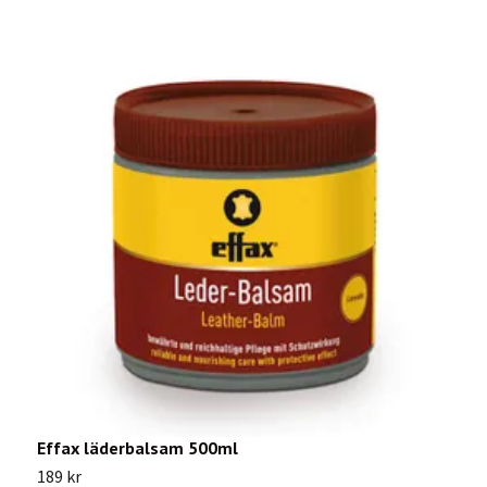
Effax läderbalsam 500ml
E
189 kr
1