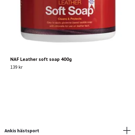
NAF Leather soft soap 400g
S
139 kr
1
Ankis hästsport