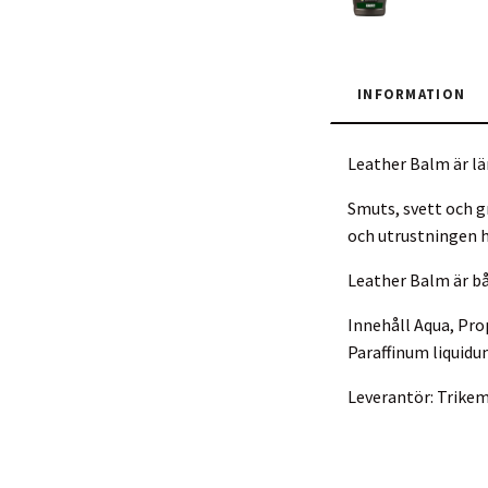
INFORMATION
Leather Balm är lä
Smuts, svett och g
och utrustningen h
Leather Balm är bå
Innehåll Aqua, Pro
Paraffinum liquidu
Leverantör: Trike