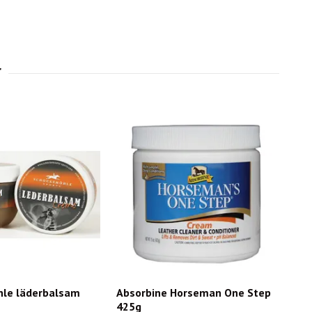
le läderbalsam
Absorbine Horseman One Step
425g