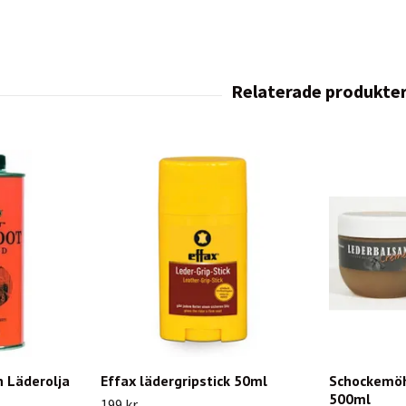
n Läderolja
Effax lädergripstick 50ml
Schockemöh
500ml
199 kr