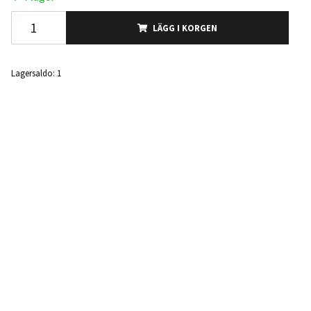
LÄGG I KORGEN
Lagersaldo:
1