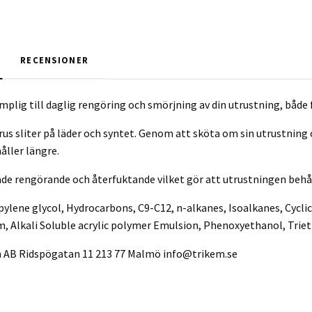
RECENSIONER
mplig till daglig rengöring och smörjning av din utrustning, både 
rus sliter på läder och syntet. Genom att sköta om sin utrustning
åller längre.
de rengörande och återfuktande vilket gör att utrustningen behåll
pylene glycol, Hydrocarbons, C9-C12, n-alkanes, Isoalkanes, Cyclic
m, Alkali Soluble acrylic polymer Emulsion, Phenoxyethanol, Tri
m AB Ridspögatan 11 213 77 Malmö
info@trikem.se