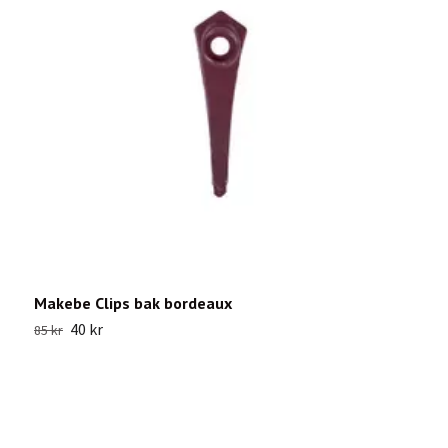
Makebe Clips bak bordeaux
P
40 kr
85 kr
8