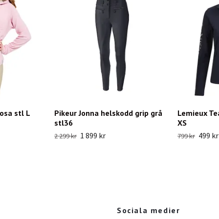
osa stl L
Pikeur Jonna helskodd grip grå
Lemieux Te
stl36
XS
1 899 kr
499 kr
2 299 kr
799 kr
Sociala medier