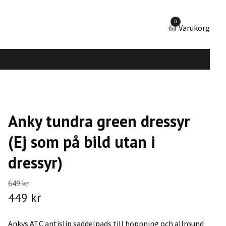
0
Varukorg
Anky tundra green dressyr
(Ej som på bild utan i
dressyr)
649 kr
449 kr
Ankys ATC antislip saddelpads till hoppning och allround