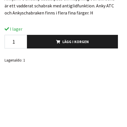
är ett vadderat schabrak med antiglidfunktion. Anky ATC
och Ankyschabraken finns i flera fina färger. H
I lager
LÄGG I KORGEN
Lagersaldo:
1