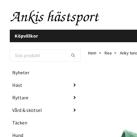
Köpvillkor
Hem
Rea
Anky tund
Nyheter
Häst
Ryttare
Vård & skötsel
Täcken
Hund