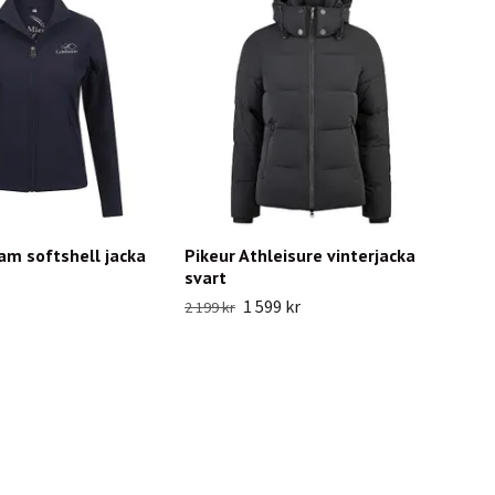
am softshell jacka
Pikeur Athleisure vinterjacka
svart
1 599 kr
2 199 kr