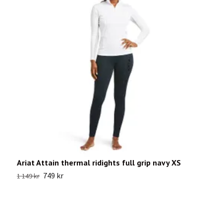
Ariat Attain thermal ridights full grip navy XS
M
749 kr
1 149 kr
1