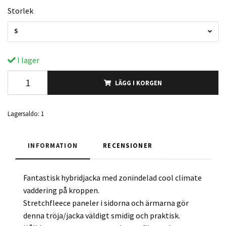
Storlek
S
I lager
LÄGG I KORGEN
Lagersaldo:
1
INFORMATION
RECENSIONER
Fantastisk hybridjacka med zonindelad cool climate
vaddering på kroppen.
Stretchfleece paneler i sidorna och ärmarna gör
denna tröja/jacka väldigt smidig och praktisk.