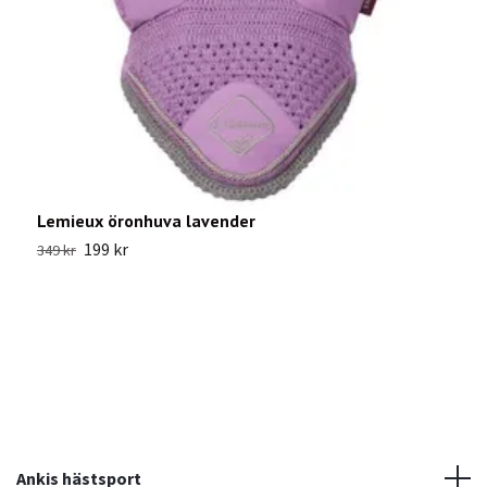
Lemieux öronhuva lavender
C
199 kr
349 kr
1
Ankis hästsport