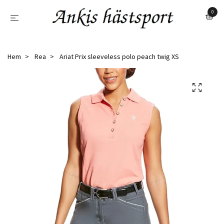
0
Hem
Rea
Ariat Prix sleeveless polo peach twig XS