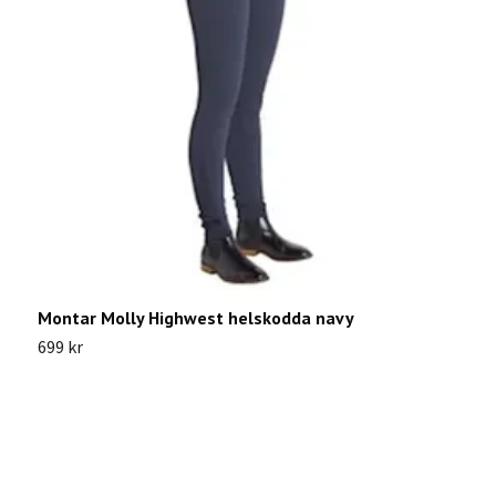
Montar Molly Highwest helskodda navy
A
699 kr
1