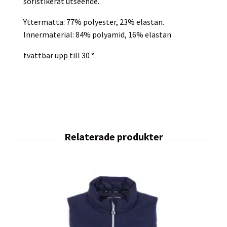
sofistikerat utseende.
Yttermatta: 77% polyester, 23% elastan.
Innermaterial: 84% polyamid, 16% elastan
tvättbar upp till 30 °.