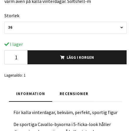
varm även på kalla vinterdagar. Softshell-m
Storlek
36
I lager
LÄGG I KORGEN
Lagersaldo:
1
INFORMATION
RECENSIONER
För kalla vinterdagar, bekväm, perfekt, sportig figur
De sportiga Cavallo-byxorna i 5-ficka-look håller