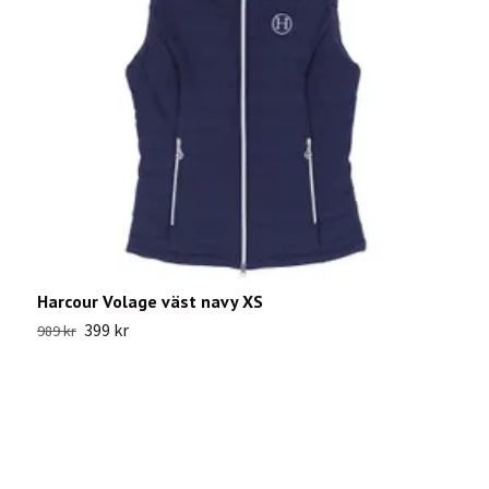
Harcour Volage väst navy XS
L
399 kr
989 kr
Sl