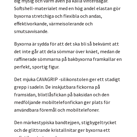
dig mysig och varm även på kalla vinterdagar.
Softshell-materialet med en hög andel elastan gör
byxorna stretchiga och flexibla och andas,
effektivorkande, värmeisolerande och
smutsavvisande.
Byxorna är sydda för att det ska bli så bekvämt att
det inte går att dela sömmar över knäet, medan de
raffinerade sömmarna på bakbyxorna framkallar en
perfekt, sportig figur.
Det mjuka CAVAGRIP -silikonstolen ger ett stadigt
grepp i sadeln. De inskjutbara fickorna på
framsidan, blixtlåsfickan på baksidan och den
medföljande mobiltelefonfickan ger plats för
användbara föremål och mobiltelefoner.
Den märkestypiska bandtejpen, stigbygeltrycket
och de glittrande kristallnitar ger byxorna ett