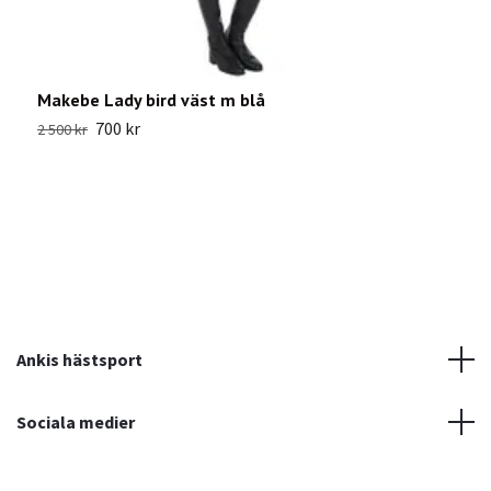
Makebe Lady bird väst m blå
P
700 kr
2 500 kr
9
Ankis hästsport
Sociala medier