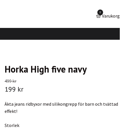
0
Varukorg
Horka High five navy
499 kr
199 kr
Äkta jeans ridbyxor med silikongrepp för barn och tvättad
effekt!
Storlek