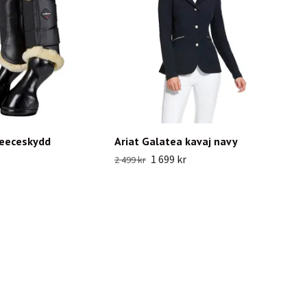
leeceskydd
Ariat Galatea kavaj navy
1 699 kr
2 499 kr