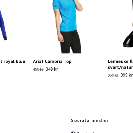
t royal blue
Ariat Cambria Top
Lemieuxe f
svart/natur
349 kr
499 kr
399 kr
859 kr
Sociala medier