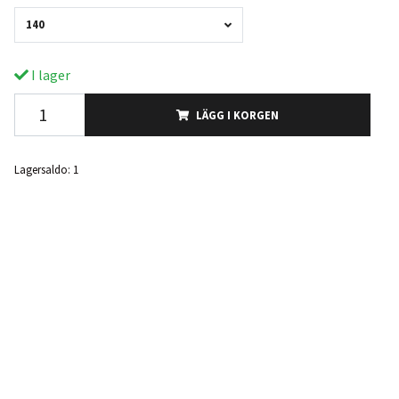
140
I lager
LÄGG I KORGEN
Lagersaldo:
1