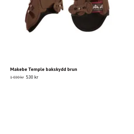
Makebe Temple bakskydd brun
S
530 kr
1 030 kr
4