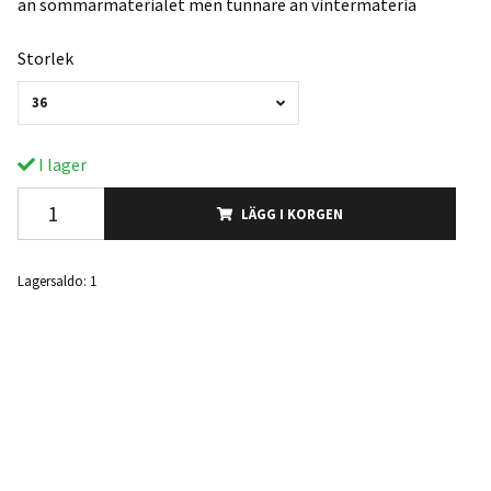
än sommarmaterialet men tunnare än vintermateria
Storlek
36
I lager
LÄGG I KORGEN
Lagersaldo:
1