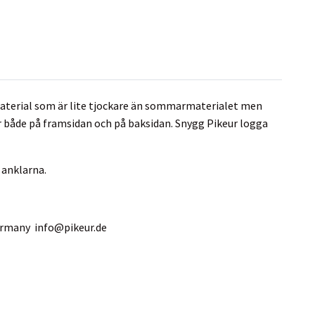
dmaterial som är lite tjockare än sommarmaterialet men
r både på framsidan och på baksidan. Snygg Pikeur logga
 anklarna.
Germany
info@pikeur.de