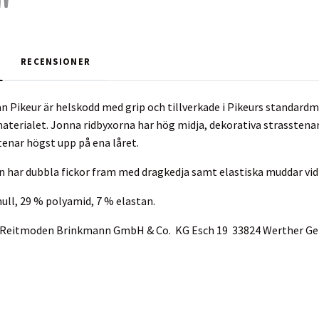
RECENSIONER
n Pikeur är helskodd med grip och tillverkade i Pikeurs standar
aterialet. Jonna ridbyxorna har hög midja, dekorativa strasstena
tenar högst upp på ena låret.
n har dubbla fickor fram med dragkedja samt elastiska muddar vid
ull, 29 % polyamid, 7 % elastan.
ur Reitmoden Brinkmann GmbH & Co. KG Esch 19 33824 Werther 