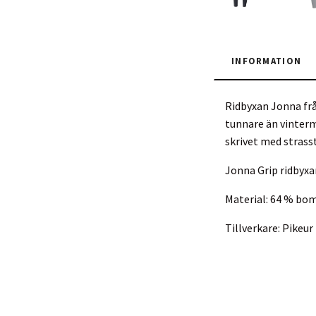
INFORMATION
Ridbyxan Jonna frå
tunnare än vinterm
skrivet med strass
Jonna Grip ridbyxa
Material: 64 % bom
Tillverkare: Pike