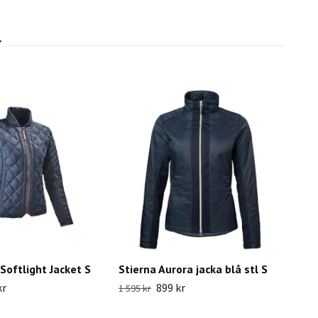
 Softlight Jacket S
Stierna Aurora jacka blå stl S
kr
899 kr
1 595 kr