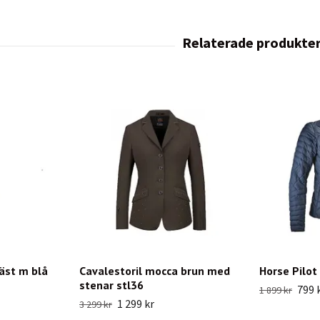
äst m blå
Cavalestoril mocca brun med
Horse Pilot
stenar stl36
799 
1 899 kr
1 299 kr
3 299 kr