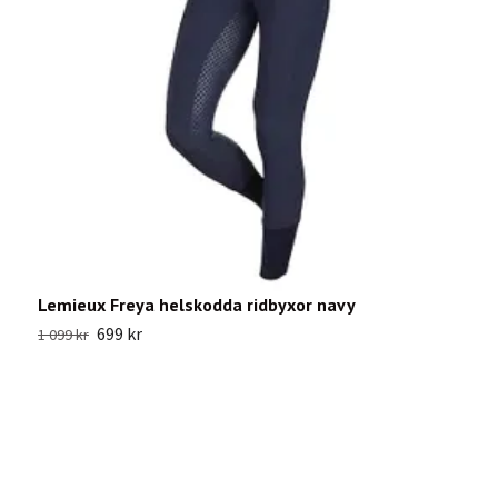
Lemieux Freya helskodda ridbyxor navy
E
699 kr
1 099 kr
3