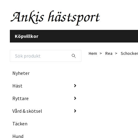
Köpvillkor
Hem
Rea
Schockemö
Nyheter
Häst
Ryttare
Vård & skötsel
Täcken
Hund