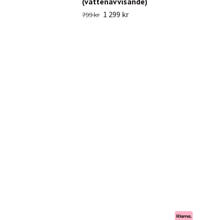
(vattenavvisande)
1 299 kr
799 kr