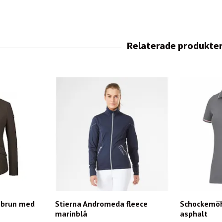
 brun med
Stierna Andromeda fleece
Schockemöh
marinblå
asphalt