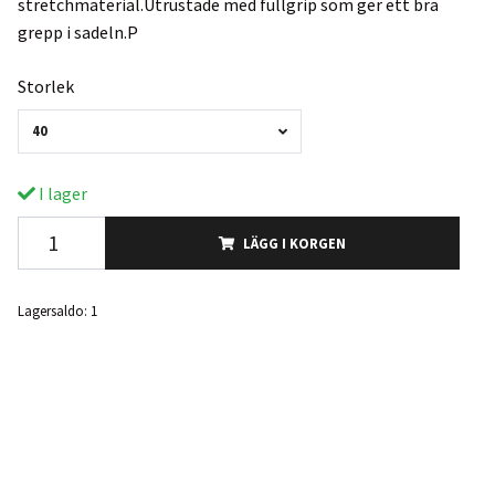
stretchmaterial.Utrustade med fullgrip som ger ett bra
grepp i sadeln.P
Storlek
40
I lager
LÄGG I KORGEN
Lagersaldo:
1