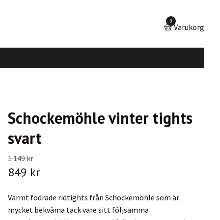
0
Varukorg
Schockemöhle vinter tights
svart
1 149 kr
849 kr
Varmt fodrade ridtights från Schockemöhle som är
mycket bekväma tack vare sitt följsamma