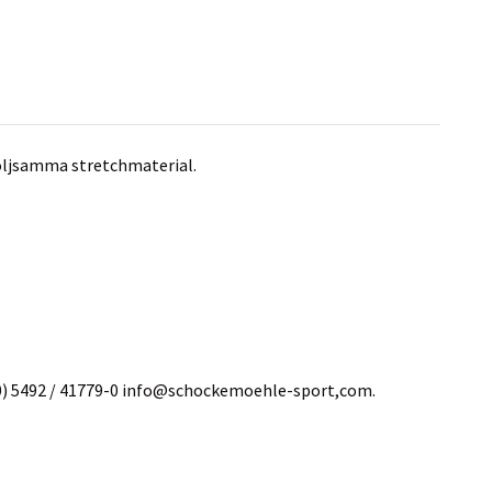
öljsamma stretchmaterial.
0) 5492 / 41779-0 info@schockemoehle-sport,com.