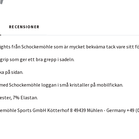
RECENSIONER
tights från Schockemöhle som är mycket bekväma tack vare sitt f
grip som ger ett bra grepp i sadeln.
ka på sidan.
med Schockemöhle loggan i små kristaller på mobilfickan.
ester, 7% Elastan.
ckemöhle Sports GmbH Kötterhof 8 49439 Mühlen - Germany +49 (