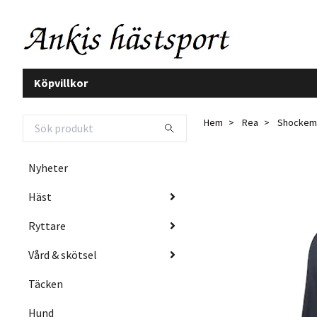
Köpvillkor
Hem
Rea
Shockemöh
Nyheter
Häst
Ryttare
Vård & skötsel
Täcken
Hund