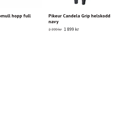
mull hopp full
Pikeur Candela Grip helskodd
navy
1 899 kr
2 399 kr