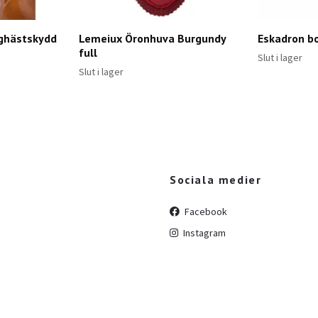
ghästskydd
Lemeiux Öronhuva Burgundy
Eskadron bo
full
Slut i lager
Slut i lager
Sociala medier
Facebook
Instagram