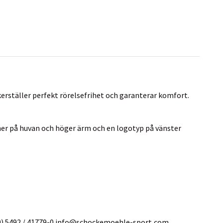
rställer perfekt rörelsefrihet och garanterar komfort.
igner på huvan och höger ärm och en logotyp på vänster
0) 5492 / 41779-0 info@schockemoehle-sport,com.