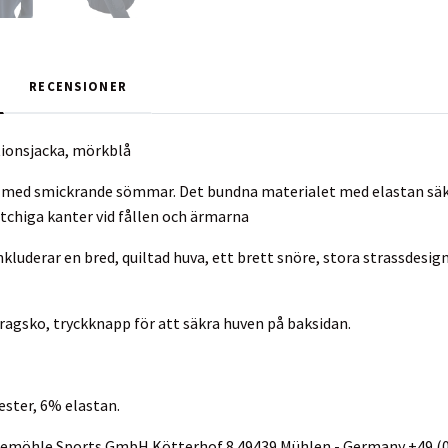
RECENSIONER
tionsjacka, mörkblå
 med smickrande sömmar. Det bundna materialet med elastan säke
etchiga kanter vid fållen och ärmarna
inkluderar en bred, quiltad huva, ett brett snöre, stora strassdes
agsko, tryckknapp för att säkra huven på baksidan.
ester, 6% elastan.
ckemöhle Sports GmbH Kötterhof 8 49439 Mühlen - Germany +49 (