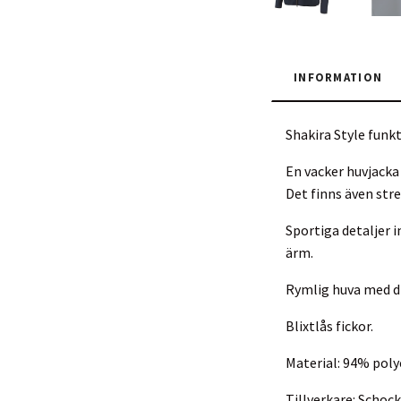
INFORMATION
Shakira Style funk
En vacker huvjacka
Det finns även str
Sportiga detaljer 
ärm.
Rymlig huva med dr
Blixtlås fickor.
Material: 94% poly
Tillverkare: Scho