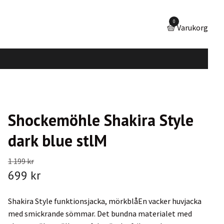
0
Varukorg
Shockemöhle Shakira Style
dark blue stlM
1 199 kr
699 kr
Shakira Style funktionsjacka, mörkblåEn vacker huvjacka
med smickrande sömmar. Det bundna materialet med